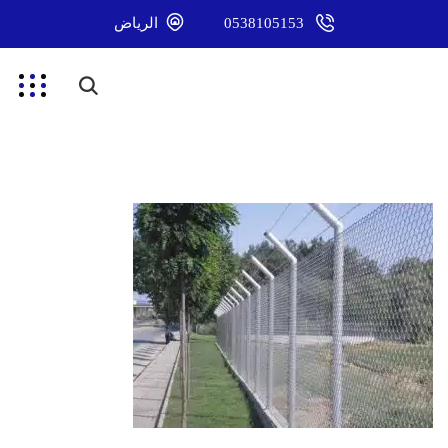
0538105153
الرياض