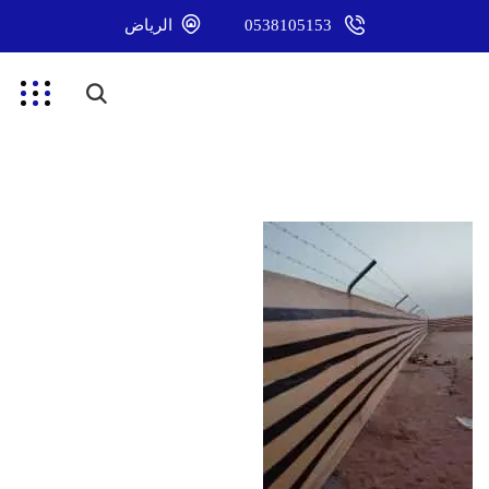
0538105153
الرياض