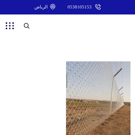
0538105153
الرياض