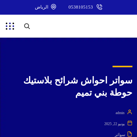
0538105153
الرياض
سواتر احواش شرائح بلاستيك
حوطة بني تميم
admin
يونيو 22, 2025
سواتر