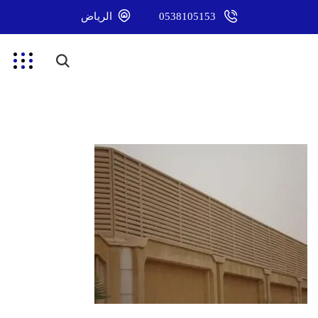
0538105153
الرياض