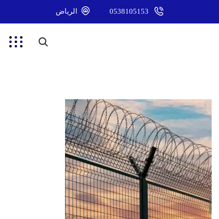
0538105153
الرياض