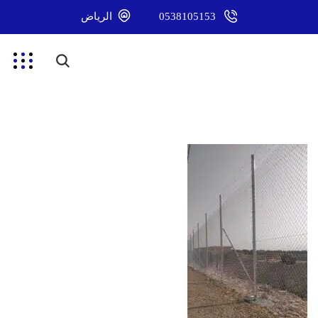
0538105153
الرياض