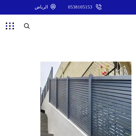
0538105153
الرياض