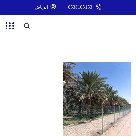
0538105153
الرياض