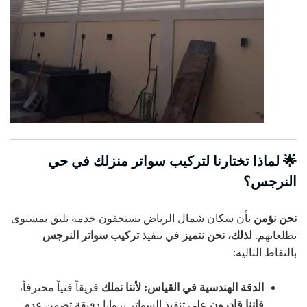
🌟 لماذا تختارنا لتركيب سواتر منزلك في حي
النرجس؟
نحن نؤمن
بأن سكان شمال الرياض يستحقون خدمة تليق بمستوى
تطلعاتهم.
لذلك، نحن نتميز
في تنفيذ
تركيب سواتر النرجس
بالنقاط التالية:
الدقة الهندسية في القياس:
لأننا نملك
فريقاً فنياً محترفاً،
فإننا قادرون
على تنفيذ السواتر بزوايا دقيقة تضمن عدم