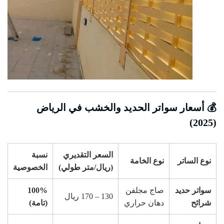
💰 أسعار سواتر الحديد والخشب في الرياض
(2025)
السعر التقديري
نسبة
نوع الساتر
نوع الخامة
(ريال/متر طولي)
الخصوصية
سواتر حديد
صاج مجلفن
100%
130 – 170 ريال
شرائح
دهان حراري
(تامة)