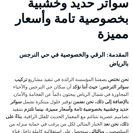
سواتر حديد وخشبية
بخصوصية تامة وأسعار
مميزة
المقدمة: الرقي والخصوصية في حي النرجس
بالرياض
نحن نختص
بصفتنا المؤسسة الرائدة في تنفيذ مشاريع
تركيب
سواتر النرجس
؛
حيث أننا نؤكد
أن سكان حي النرجس والأحياء
المجاورة في شمال الرياض يبحثون دائماً عن الفخامة والأمان.
بالإضافة إلى ذلك،
نحن نضمن
توفير حلول مبتكرة تشمل
سواتر
حديد وخشبية بخصوصية تامة وأسعار مميزة
،
بينما نلتزم
بتنفيذ
تصاميم عصرية تتناغم مع المعمار الحديث للفلل الراقية.
بناءً على
ذلك،
نحن نعد
الخيار المثالي لكل من يرغب في حماية منزله من
المتلصصين،
وبالتالي
ستحصل على استقلالية كاملة داخل فناء