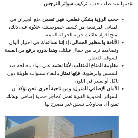
نقدمها عند طلب خدمة
تركيب سواتر النرجس
:
حجب الرؤية بشكل قطعي:
فهي تضمن
منع الجيران في
المباني المرتفعة من كشف خصوصيتك،
علاوة على ذلك،
تمنح أفراد عائلتك حرية الحركة التامة.
الأناقة والمظهر الجمالي:
إذ إننا نساعدك
في اختيار ألوان
وتصاميم تزيد من جمال فيلتك،
وهذا بدوره يرفع
من القيمة
السوقية للعقار.
مقاومة المناخ المتقلب:
لأننا نعتمد
على مواد معالجة ضد
الشمس والرطوبة،
فإنها تمتاز
بالبقاء لسنوات طويلة دون
تآكل أو تغيير في اللون.
الأمان الإضافي للمنزل:
ومن ناحية أخرى،
نحن نؤكد
أن
السواتر الحديدية القوية تعمل كحاجز حماية إضافي،
وبذلك
تمنع أي محاولات تسلق غير مصرح بها.