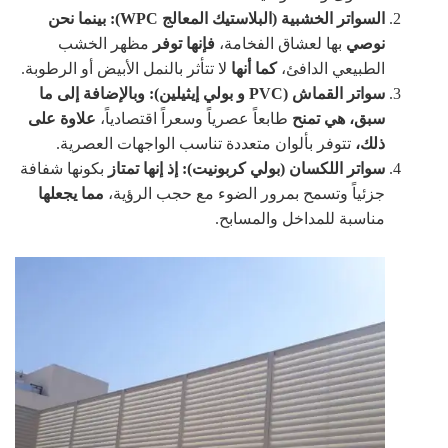
السواتر الخشبية (البلاستيك المعالج WPC):
بينما نحن
نوصي
بها لعشاق الفخامة،
فإنها توفر
مظهر الخشب
الطبيعي الدافئ،
كما أنها
لا تتأثر بالنمل الأبيض أو الرطوبة.
سواتر القماش (PVC و بولي إيثيلين):
وبالإضافة إلى ما
سبق،
هي تمنح
طابعاً عصرياً وسعراً اقتصادياً،
علاوة على
ذلك،
تتوفر بألوان متعددة تناسب الواجهات العصرية.
سواتر اللكسان (بولي كربونيت):
إذ إنها تمتاز
بكونها شفافة
جزئياً وتسمح بمرور الضوء مع حجب الرؤية،
مما يجعلها
مناسبة للمداخل والمسابح.