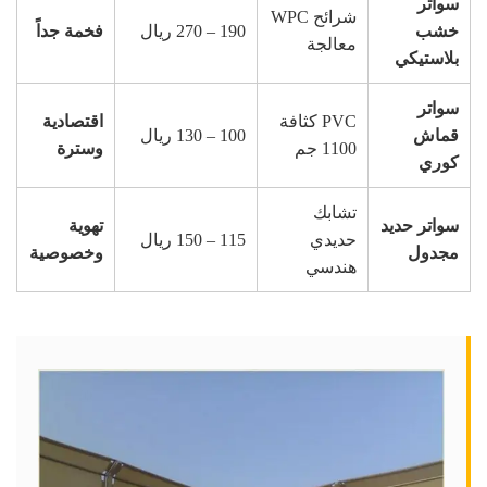
سواتر
شرائح WPC
خشب
190 – 270 ريال
فخمة جداً
معالجة
بلاستيكي
سواتر
PVC كثافة
اقتصادية
قماش
100 – 130 ريال
1100 جم
وسترة
كوري
تشابك
سواتر حديد
تهوية
حديدي
115 – 150 ريال
مجدول
وخصوصية
هندسي